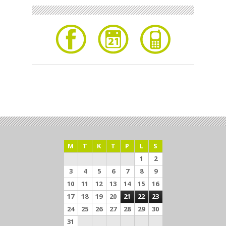
M
T
K
T
P
L
S
1
2
3
4
5
6
7
8
9
10
11
12
13
14
15
16
17
18
19
20
21
22
23
24
25
26
27
28
29
30
31