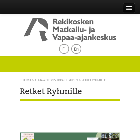
Fi
En
ETUSIVU
ALMA-PEIKON SEIKKAILUPUISTO
RETKET RYHMILLE
Retket Ryhmille