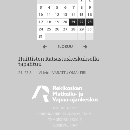
1
2
3
4
5
6
7
8
9
10
11
12
13
14
15
16
17
18
19
20
21
22
23
24
25
26
27
28
29
30
31
ELOKUU
Huittisten Ratsastuskeskuksella
tapahtuu
21.-23.8.
Vl-leiri - VARATTU OMA LEIRI
PUH.
02 567 797
KIVIRANNANTIE 253, 32700 HUITTINEN
TOIMISTO@REKIKOSKI.FI
EVÄSTEVALINNAT