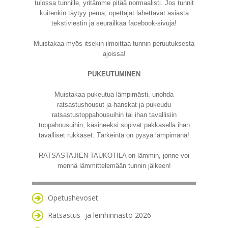
tulossa tunnille, yritämme pitää normaalisti. Jos tunnit
kuitenkin täytyy perua, opettajat lähettävät asiasta
tekstiviestin ja seurailkaa facebook-sivuja!
Muistakaa myös itsekin ilmoittaa tunnin peruutuksesta
ajoissa!
PUKEUTUMINEN
Muistakaa pukeutua lämpimästi, unohda
ratsastushousut ja-hanskat ja pukeudu
ratsastustoppahousuihin tai ihan tavallisiin
toppahousuihin, käsineeksi sopivat pakkasella ihan
tavalliset rukkaset. Tärkeintä on pysyä lämpimänä!
RATSASTAJIEN TAUKOTILA on lämmin, jonne voi
mennä lämmittelemään tunnin jälkeen!
Opetushevoset
Ratsastus- ja leirihinnasto 2026