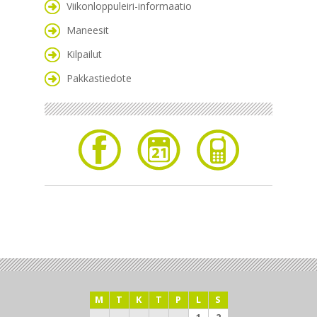
Viikonloppuleiri-informaatio
Maneesit
Kilpailut
Pakkastiedote
M
T
K
T
P
L
S