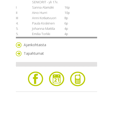
SENIORIT - yli 17v.
I
Sanna Alamäki
16p
II
Aino Hurri
10p
III
Anni Kotkatvuori
8p
4.
Paula Koskinen
6p
5.
Johanna Mattila
4p
5.
Emilia Torkki
4p
Ajankohtaista
Tapahtumat