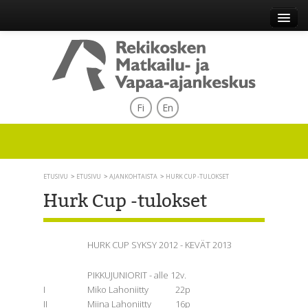
Fi
En
ETUSIVU
ETUSIVU
AJANKOHTAISTA
HURK CUP -TULOKSET
Hurk Cup -tulokset
HURK CUP SYKSY 2012 - KEVÄT 2013
PIKKUJUNIORIT - alle 12v.
I
Miko Lahoniitty
22p
II
Miina Lahoniitty
16p