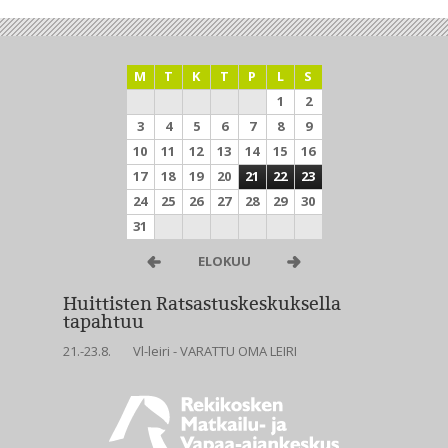
M
T
K
T
P
L
S
1
2
3
4
5
6
7
8
9
10
11
12
13
14
15
16
17
18
19
20
21
22
23
24
25
26
27
28
29
30
31
ELOKUU
Huittisten Ratsastuskeskuksella
tapahtuu
21.-23.8.
Vl-leiri - VARATTU OMA LEIRI