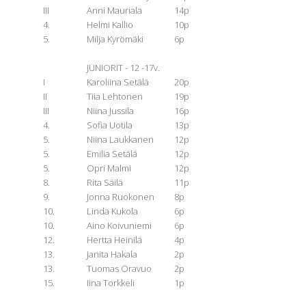
III
Anni Mauriala
14p
4.
Helmi Kallio
10p
5.
Milja Kyrömäki
6p
JUNIORIT - 12 -17v.
I
Karoliina Setälä
20p
II
Tiia Lehtonen
19p
III
Niina Jussila
16p
4.
Sofia Uotila
13p
5.
Niina Laukkanen
12p
5.
Emilia Setälä
12p
5.
Opri Malmi
12p
8.
Rita Säilä
11p
9.
Jonna Ruokonen
8p
10.
Linda Kukola
6p
10.
Aino Koivuniemi
6p
12.
Hertta Heinilä
4p
13.
Janita Hakala
2p
13.
Tuomas Oravuo
2p
15.
Iina Torkkeli
1p