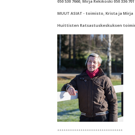
050 530 7660, Mirja Rekikoski 050 336 701
MUUT ASIAT - toimisto, Krista ja Mirja
Huittisten Ratsastuskeskuksen toiminna
*******************************