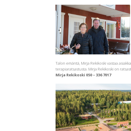
Talon emäntä, Mirja Rekikoski vastaa asiakk
terapiaratsastusta. Mirja Rekikoski on ratsas
Mirja Rekikoski 050 – 336 7017