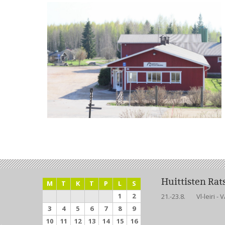
Huittisten Ra
M
T
K
T
P
L
S
1
2
21.-23.8.
Vl-leiri 
3
4
5
6
7
8
9
10
11
12
13
14
15
16