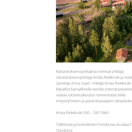
Ratsastuksenopettajina toimivat yrittäjä,
ratsastuksenopettaja Krista Rekikoski ja mas
opettaja Anna Saari. Yrittäjä Krista Rekikoski
kilpaillut kansallisella tasolla esteratsastukse
vastaa ratsastuskoulun toiminnasta sekä
erityisryhmien ja pararatsastajien ratsastuk
Krista Rekikoski 050 – 530 7660
Tallitöissä ja kotieläinten hoidossa avustaa 
Stenberg.