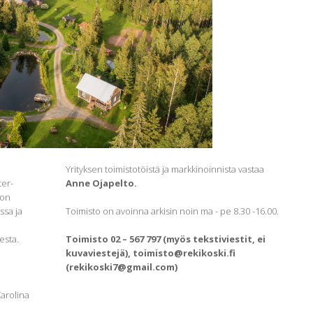
Yrityksen toimistotöistä ja markkinoinnista vastaa
ter-
Anne Ojapelto.
 on
ssa ja
Toimisto on avoinna arkisin noin ma - pe 8.30 -16.00.
sesta.
Toimisto 02 – 567 797 (myös tekstiviestit, ei
kuvaviestejä), toimisto@rekikoski.fi
(rekikoski7@gmail.com)
Carolina