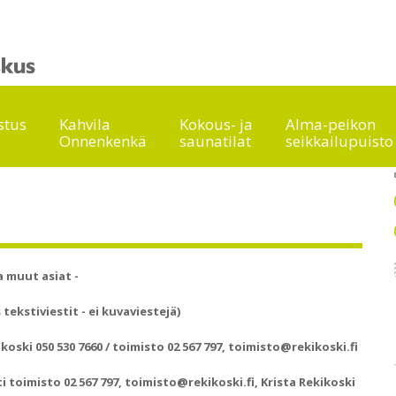
stus
Kahvila
Kokous- ja
Alma-peikon
Onnenkenkä
saunatilat
seikkailupuisto
a muut asiat -
tekstiviestit - ei kuvaviestejä)
ski 050 530 7660 / toimisto 02 567 797, toimisto@rekikoski.fi
 toimisto 02 567 797, toimisto@rekikoski.fi, Krista Rekikoski