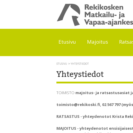
Etusivu
Majoitus
Ratsa
ETUSIVU
YHTEYSTIEDOT
Yhteystiedot
TOIMISTO
majoitus- ja ratsastusasiat j
toimisto@rekikoski.fi, 02 567 797 (myös 
RATSASTUS - yhteydenotot Krista Rekiko
MAJOITUS - yhteydenotot ensisijaisesti