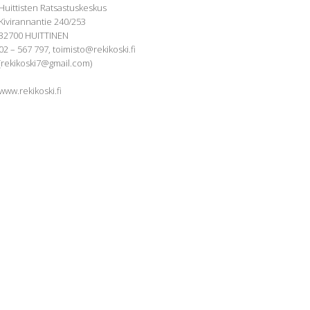
Huittisten Ratsastuskeskus
Kivirannantie 240/253
32700 HUITTINEN
02 – 567 797, toimisto@rekikoski.fi
(rekikoski7@gmail.com)
www.rekikoski.fi