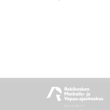
PUH.
02 567 797