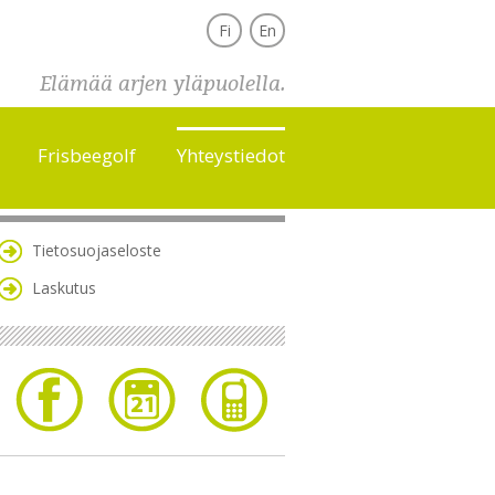
Fi
En
Elämää arjen yläpuolella.
Frisbeegolf
Yhteystiedot
Tietosuojaseloste
Laskutus