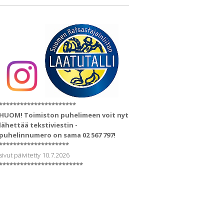
**********************
HUOM! Toimiston puhelimeen voit nyt
lähettää tekstiviestin -
puhelinnumero on sama 02 567 797!
********************
sivut päivitetty 10.7.2026
************************