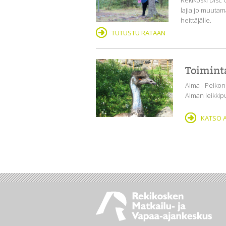
Rekikoski Disc G
lajia jo muuta
heittäjälle.
TUTUSTU RATAAN
Toimint
Alma - Peikon
Alman leikkipu
KATSO A