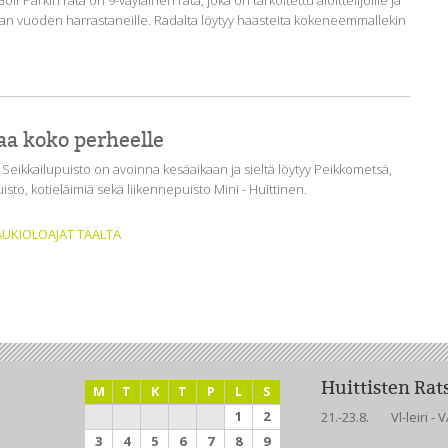
olf Parkin rata on 9-väyläinen rata, joka on tarkoitettu aloittelijoille ja
man vuoden harrastaneille. Radalta löytyy haasteita kokeneemmallekin
aa koko perheelle
 Seikkailupuisto on avoinna kesäaikaan ja sieltä löytyy Peikkometsä,
isto, kotieläimiä sekä liikennepuisto Mini - Huittinen.
UKIOLOAJAT TÄÄLTÄ
Huittisten Ra
M
T
K
T
P
L
S
1
2
21.-23.8.
Vl-leiri 
3
4
5
6
7
8
9