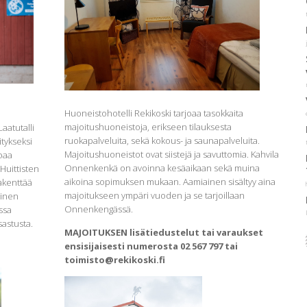
Huoneistohotelli Rekikoski tarjoaa tasokkaita
majoitushuoneistoja, erikseen tilauksesta
aatutalli
ruokapalveluita, sekä kokous- ja saunapalveluita.
tykseksi
Majoitushuoneistot ovat siistejä ja savuttomia. Kahvila
joaa
Onnenkenkä on avoinna kesäaikaan sekä muina
. Huittisten
aikoina sopimuksen mukaan. Aamiainen sisältyy aina
akenttää
majoitukseen ympäri vuoden ja se tarjoillaan
ainen
Onnenkengässä.
ssa
sastusta.
MAJOITUKSEN lisätiedustelut tai varaukset
ensisijaisesti numerosta 02 567 797 tai
toimisto@rekikoski.fi