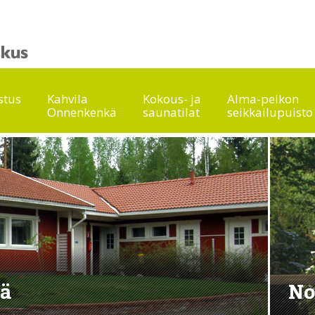
stus
Kahvila
Kokous- ja
Alma-peikon
Onnenkenkä
saunatilat
seikkailupuisto
lä
No