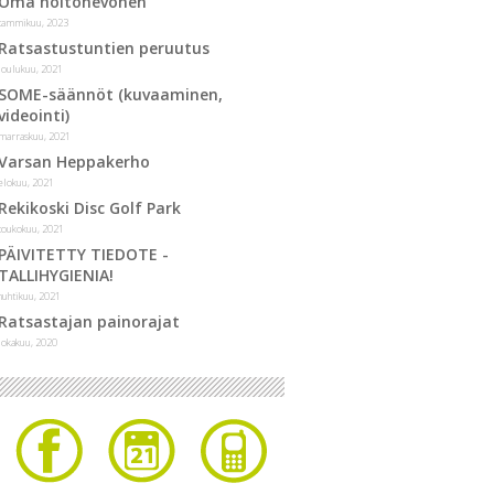
Oma hoitohevonen
tammikuu, 2023
Ratsastustuntien peruutus
joulukuu, 2021
SOME-säännöt (kuvaaminen,
videointi)
marraskuu, 2021
Varsan Heppakerho
elokuu, 2021
Rekikoski Disc Golf Park
toukokuu, 2021
PÄIVITETTY TIEDOTE -
TALLIHYGIENIA!
huhtikuu, 2021
Ratsastajan painorajat
lokakuu, 2020