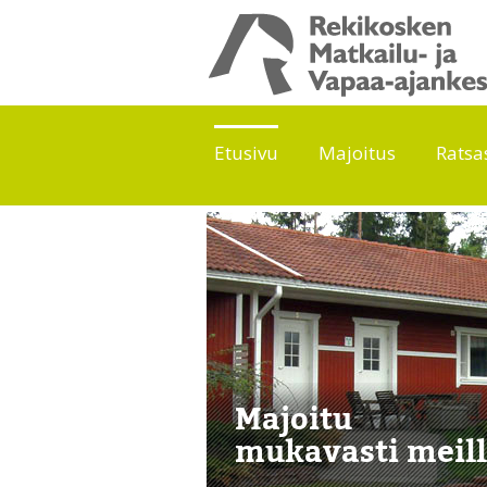
Etusivu
Majoitus
Ratsa
Majoitu
mukavasti meil