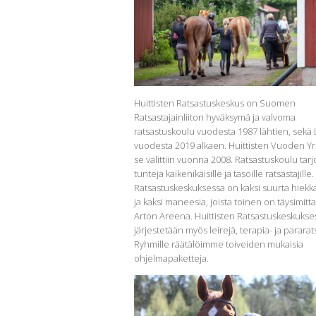
Huittisten Ratsastuskeskus on Suomen
Ratsastajainliiton hyväksymä ja valvoma
ratsastuskoulu vuodesta 1987 lähtien, sekä L
vuodesta 2019 alkaen. Huittisten Vuoden Yri
se valittiin vuonna 2008. Ratsastuskoulu tar
tunteja kaikenikäisille ja tasoille ratsastajille
Ratsastuskeskuksessa on kaksi suurta hiekk
ja kaksi maneesia, joista toinen on täysimitt
Arton Areena. Huittisten Ratsastuskeskukse
järjestetään myös leirejä, terapia- ja pararat
Ryhmille räätälöimme toiveiden mukaisia
ohjelmapaketteja.