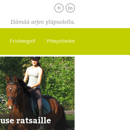
Fi
En
Elämää arjen yläpuolella.
Frisbeegolf
Yhteystiedot
use ratsaille