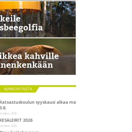
keile
isbeegolfia
ikkea kahville
nenkenkään
AJANKOHTAISTA
Ratsastuskoulun syyskausi alkaa ma
3.8.
heinäkuu, 2026
KESÄLEIRIT 2026
joulukuu, 2025