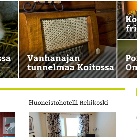
Ko
fr
ssa
Vanhanajan
Po
tunnelmaa Koitossa
On
Huoneistohotelli Rekikoski