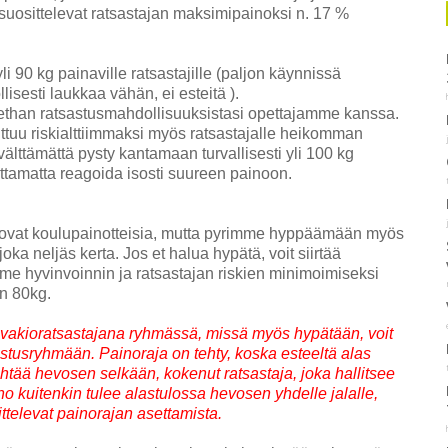
t suosittelevat ratsastajan maksimipainoksi n. 17 %
 90 kg painaville ratsastajille (paljon käynnissä
isesti laukkaa vähän, ei esteitä ).
elethan ratsastusmahdollisuuksistasi opettajamme kanssa.
ttuu riskialttiimmaksi myös ratsastajalle heikomman
lttämättä pysty kantamaan turvallisesti yli 100 kg
ittamatta reagoida isosti suureen painoon.
 ovat koulupainotteisia, mutta pyrimme hyppäämään myös
oka neljäs kerta. Jos et halua hypätä, voit siirtää
e hyvinvoinnin ja ratsastajan riskien minimoimiseksi
on 80kg.
et vakioratsastajana ryhmässä, missä myös hypätään, voit
sastusryhmään. Painoraja on tehty, koska esteeltä alas
htää hevosen selkään, kokenut ratsastaja, joka hallitsee
o kuitenkin tulee alastulossa hevosen yhdelle jalalle,
ittelevat painorajan asettamista.