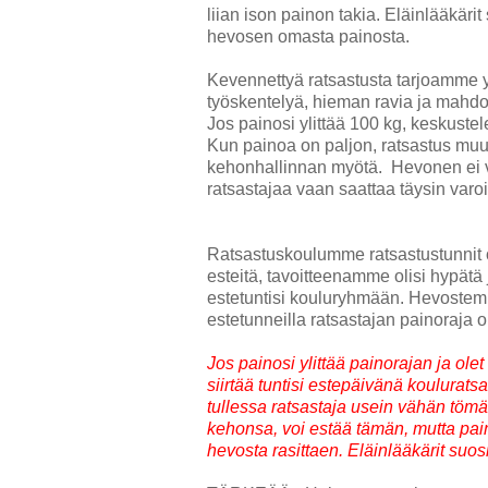
liian ison painon takia. Eläinlääkäri
hevosen omasta painosta.
Kevennettyä ratsastusta tarjoamme yli
työskentelyä, hieman ravia ja mahdoll
Jos painosi ylittää 100 kg, keskust
Kun painoa on paljon, ratsastus muu
kehonhallinnan myötä. Hevonen ei vä
ratsastajaa vaan saattaa täysin varo
Ratsastuskoulumme ratsastustunnit
esteitä, tavoitteenamme olisi hypätä j
estetuntisi kouluryhmään. Hevostemm
estetunneilla ratsastajan painoraja 
Jos painosi ylittää painorajan ja ol
siirtää tuntisi estepäivänä koulurat
tullessa ratsastaja usein vähän tömä
kehonsa, voi estää tämän, mutta pain
hevosta rasittaen. Eläinlääkärit suos