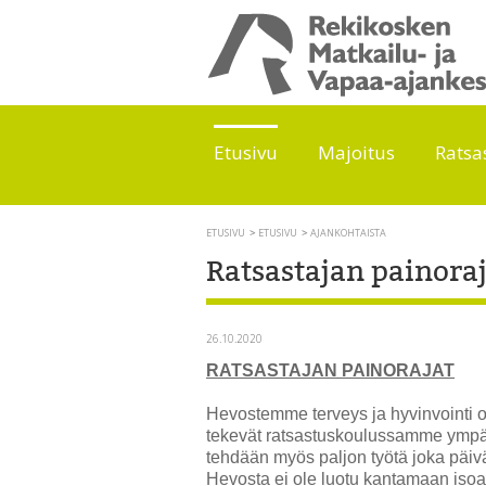
Etusivu
Majoitus
Ratsa
ETUSIVU
ETUSIVU
AJANKOHTAISTA
Ratsastajan painora
26.10.2020
RATSASTAJAN PAINORAJAT
Hevostemme terveys ja hyvinvointi 
tekevät ratsastuskoulussamme ympäri
tehdään myös paljon työtä joka päiv
Hevosta ei ole luotu kantamaan isoa p