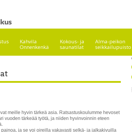
stus
Kahvila
Kokous- ja
Alma-peikon
Onnenkenkä
saunatilat
seikkailupuisto
jat
ovat meille hyvin tärkeä asia. Ratsastuskoulumme hevoset
 vuoden tärkeää työtä, ja niiden hyvinvoinnin eteen
ä.
ainoa, ja se voi oireilla vakavasti selkä- ja jalkakivuilla