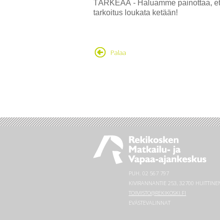
TÄRKEÄÄ - Haluamme painottaa, että
tarkoitus loukata ketään!
Palaa
PUH.
02 567 797
KIVIRANNANTIE 253, 32700 HUITTINE
TOIMISTO@REKIKOSKI.FI
EVÄSTEVALINNAT