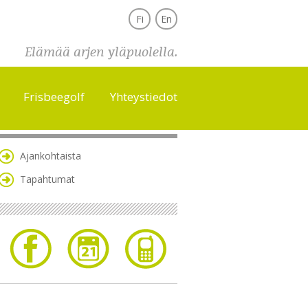
Fi
En
Elämää arjen yläpuolella.
Frisbeegolf
Yhteystiedot
Ajankohtaista
Tapahtumat