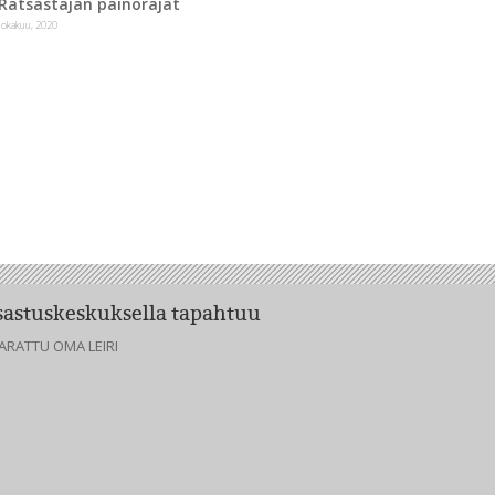
Ratsastajan painorajat
lokakuu, 2020
tsastuskeskuksella tapahtuu
- VARATTU OMA LEIRI