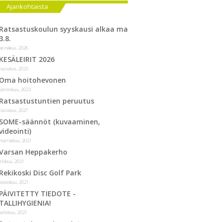
Ajankohtaista
Ratsastuskoulun syyskausi alkaa ma
3.8.
heinäkuu, 2026
KESÄLEIRIT 2026
joulukuu, 2025
Oma hoitohevonen
tammikuu, 2023
Ratsastustuntien peruutus
joulukuu, 2021
SOME-säännöt (kuvaaminen,
videointi)
marraskuu, 2021
Varsan Heppakerho
elokuu, 2021
Rekikoski Disc Golf Park
toukokuu, 2021
PÄIVITETTY TIEDOTE -
TALLIHYGIENIA!
huhtikuu, 2021