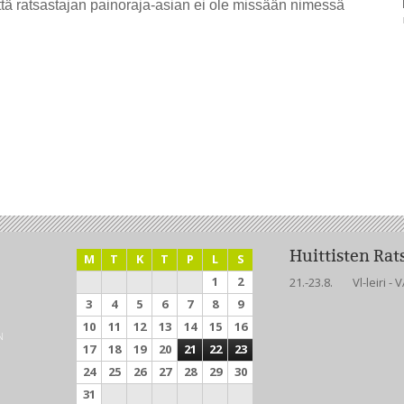
 ratsastajan painoraja-asian ei ole missään nimessä
Huittisten Ra
M
T
K
T
P
L
S
1
2
21.-23.8.
Vl-leiri 
3
4
5
6
7
8
9
10
11
12
13
14
15
16
N
17
18
19
20
21
22
23
24
25
26
27
28
29
30
31