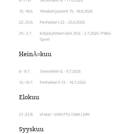
8.-11.6.
Seniorileiri 8. - 11.6.2026
15.-18.6.
Yleisleiri juniorit 15. -18.6.2026
22.-25.6.
Perheleiri I 22. - 25.6.2026
29.- 2.7.
Erityisryhmien leiri 29.6. - 2.7.2026 / Pitkis-
Sport
HeinÃ¤kuu
6.- 9.7.
Seniorileiri 6. - 9.7.2026
13.-16.7.
Perheleiri II 13. - 16.7.2026
Elokuu
21.-23.8.
Vl-leiri - VARATTU OMA LEIRI
Syyskuu