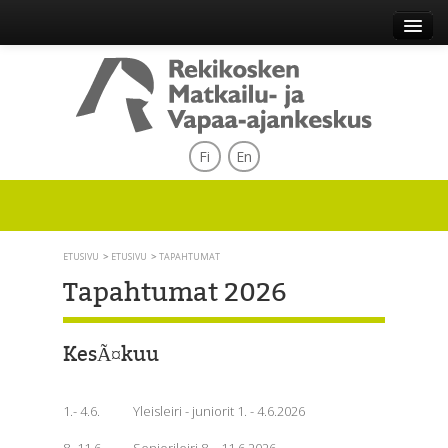
Fi
En
ETUSIVU
ETUSIVU
TAPAHTUMAT
Tapahtumat 2026
KesÃ¤kuu
1.- 4.6.
Yleisleiri - juniorit 1. - 4.6.2026