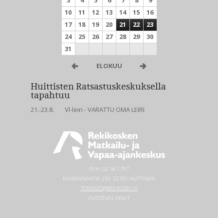
3
4
5
6
7
8
9
10
11
12
13
14
15
16
17
18
19
20
21
22
23
24
25
26
27
28
29
30
31
ELOKUU
Huittisten Ratsastuskeskuksella
tapahtuu
21.-23.8.
Vl-leiri - VARATTU OMA LEIRI
PUH.
02 567 797
KIVIRANNANTIE 253, 32700 HUITTINEN
TOIMISTO@REKIKOSKI.FI
EVÄSTEVALINNAT