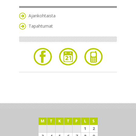
Ajankohtaista
Tapahtumat
M
T
K
T
P
L
S
1
2