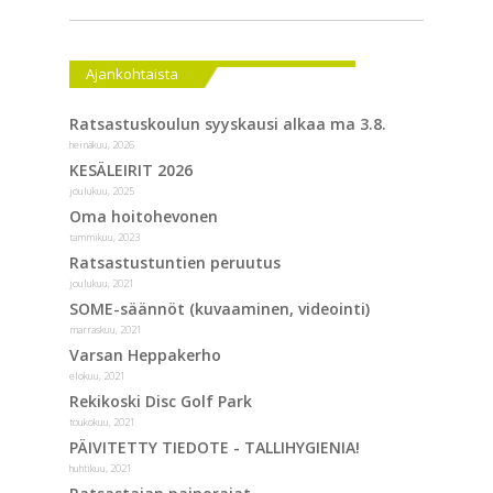
Ajankohtaista
Ratsastuskoulun syyskausi alkaa ma 3.8.
heinäkuu, 2026
KESÄLEIRIT 2026
joulukuu, 2025
Oma hoitohevonen
tammikuu, 2023
Ratsastustuntien peruutus
joulukuu, 2021
SOME-säännöt (kuvaaminen, videointi)
marraskuu, 2021
Varsan Heppakerho
elokuu, 2021
Rekikoski Disc Golf Park
toukokuu, 2021
PÄIVITETTY TIEDOTE - TALLIHYGIENIA!
huhtikuu, 2021