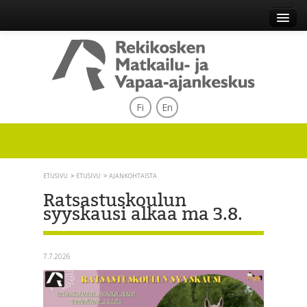
Fi
En
ETUSIVU
ETUSIVU
AJANKOHTAISTA
Ratsastuskoulun
syyskausi alkaa ma 3.8.
7.7.2026