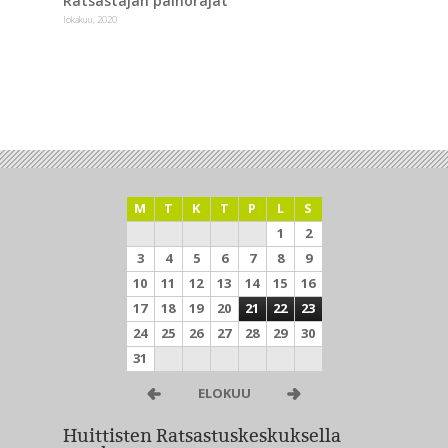
Ratsastajan painorajat
lokakuu, 2020
M
T
K
T
P
L
S
1
2
3
4
5
6
7
8
9
10
11
12
13
14
15
16
17
18
19
20
21
22
23
24
25
26
27
28
29
30
31
ELOKUU
Huittisten Ratsastuskeskuksella